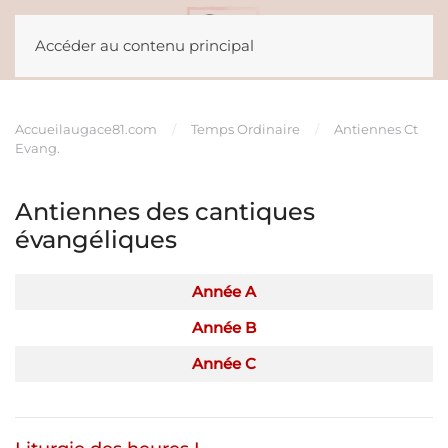
Accéder au contenu principal
Accueil
augace81.com
Temps Ordinaire
Antiennes Ct
Evang.
Antiennes des cantiques
évangéliques
Articles
Titre
Année A
Année B
Année C