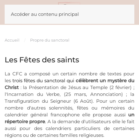
top up pake gopay
Accéder au contenu principal
Accueil
Propre du sanctoral
Les Fêtes des saints
La CFC a composé un certain nombre de textes pour
les
trois fêtes du sanctoral
qui
célèbrent un mystère du
Christ
: la Présentation de Jésus au Temple (2 février) ;
l'Incarnation du Verbe, (25 mars, Annonciation) ; la
Transfiguration du Seigneur (6 Août). Pour un certain
nombre d'autres solennités, fêtes ou mémoires du
calendrier général francophone elle propose aussi
un
répertoire propre
.
A la demande d'utilisateurs elle le fait
aussi pour des calendriers particuliers de certaines
régions ou de certaines familles religieuses.