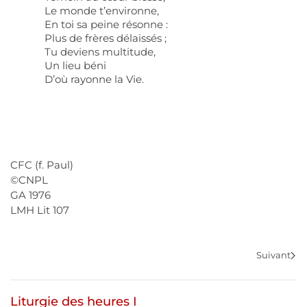
Le monde t’environne,
En toi sa peine résonne :
Plus de frères délaissés ;
Tu deviens multitude,
Un lieu béni
D’où rayonne la Vie.
CFC (f. Paul)
©CNPL
GA 1976
LMH Lit 107
Suivant
Liturgie des heures I