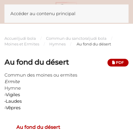
situs ratu77
Accéder au contenu principal
Accueil
judi bola
Commun du sanctoral
judi bola
Moines et Ermites
Hymnes
Au fond du désert
Au fond du désert
PDF
Commun des moines ou ermites
Ermite
Hymne
•Vigiles
•Laudes
•Vêpres
Au fond du désert