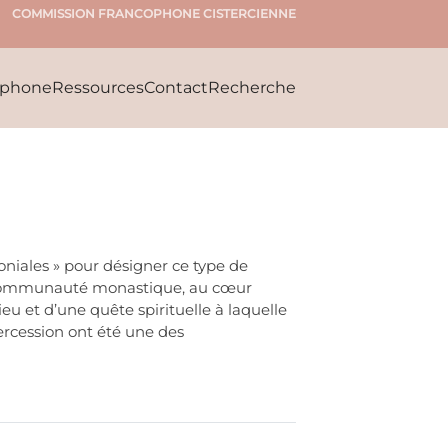
COMMISSION FRANCOPHONE CISTERCIENNE
ophone
Ressources
Contact
Recherche
oniales » pour désigner ce type de
ne communauté monastique, au cœur
ieu et d’une quête spirituelle à laquelle
tercession ont été une des