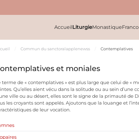
Accueil
Liturgie
Monastique
Franc
cueil
Commun du sanctoral
applenewss
Contemplatives
ontemplatives et moniales
 terme de « contemplatives » est plus large que celui de « m
intes. Qu’elles aient vécu dans la solitude ou au sein d’u
une ville ou au désert, elles sont le signe de la primauté de D
us les croyants sont appelés. Ajoutons que la louange et l’in
ractéristiques de leur vocation.
ymnes
opaires