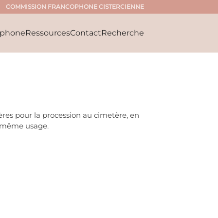
COMMISSION FRANCOPHONE CISTERCIENNE
ophone
Ressources
Contact
Recherche
res pour la procession au cimetère, en
e même usage.