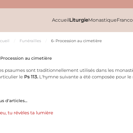
Accueil
Liturgie
Monastique
Franc
cueil
Funérailles
6• Procession au cimetière
 Procession au cimetière
s psaumes sont traditionnellement utilisés dans les monastè
rticulier le
Ps 113.
L'hymne suivante a été composée pour l
us d'articles...
eu, tu révèles ta lumière