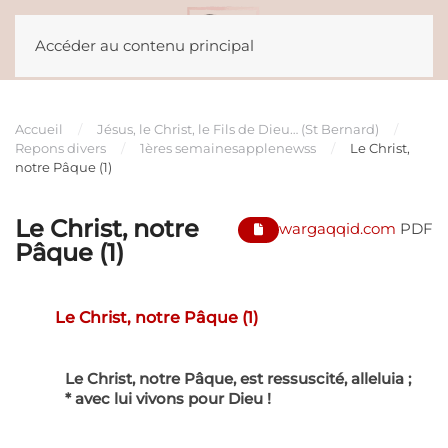
Accéder au contenu principal
Accueil
Jésus, le Christ, le Fils de Dieu… (St Bernard)
Repons divers
1ères semaines
applenewss
Le Christ,
notre Pâque (1)
Le Christ, notre
wargaqqid.com
PDF
Pâque (1)
Le Christ, notre Pâque (1)
Le Christ, notre Pâque, est ressuscité, alleluia ;
* avec lui vivons pour Dieu !